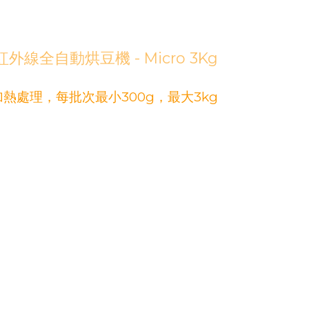
外線全自動烘豆機 - Micro 3Kg
加熱處理，每批次最小300g，最大3kg