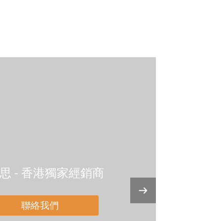
思 - 香港獨家經銷商
聯絡我們