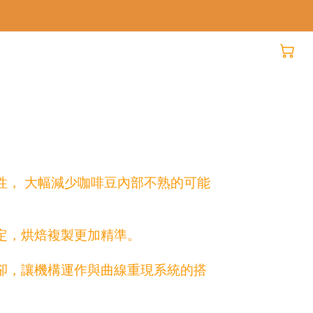
性， 大幅減少咖啡豆內部不熟的可能
定，烘焙複製更加精準。
卻，讓機構運作與曲線重現系統的搭