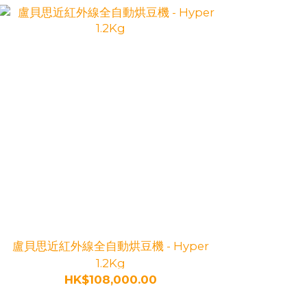
盧貝思近紅外線全自動烘豆機 - Hyper
1.2Kg
HK$108,000.00