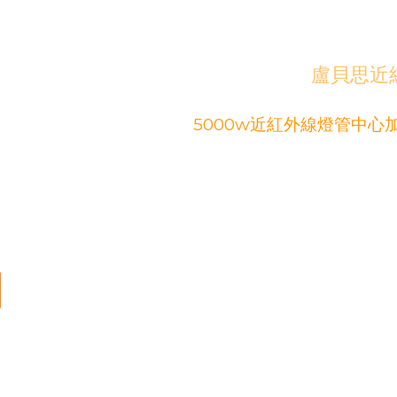
盧貝思近紅
5000w近紅外線燈管中心