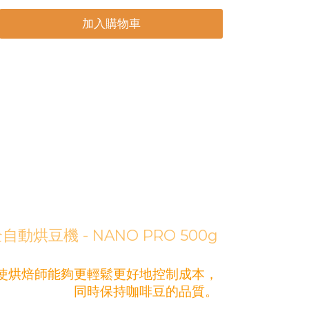
加入購物車
烘豆機 - NANO PRO 500g
量，使烘焙師能夠更輕鬆更好地控制成本，
同時保持咖啡豆的品質。