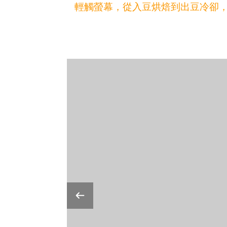
輕觸螢幕，從入豆烘焙到出豆冷卻