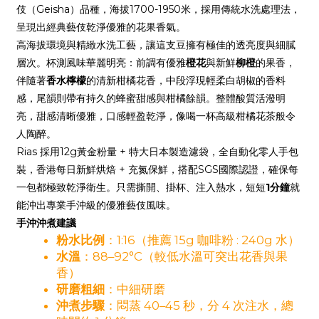
伎（Geisha）品種，海拔1700-1950米，採用傳統水洗處理法，
呈現出經典藝伎乾淨優雅的花果香氣。
高海拔環境與精緻水洗工藝，讓這支豆擁有極佳的透亮度與細膩
層次。杯測風味華麗明亮：前調有優雅
橙花
與新鮮
柳橙
的果香，
伴隨著
香水檸檬
的清新柑橘花香，中段浮現輕柔白胡椒的香料
感，尾韻則帶有持久的蜂蜜甜感與柑橘餘韻。整體酸質活潑明
亮，甜感清晰優雅，口感輕盈乾淨，像喝一杯高級柑橘花茶般令
人陶醉。
Rias 採用12g黃金粉量 + 特大日本製造濾袋，全自動化零人手包
裝，香港每日新鮮烘焙 + 充氮保鮮，搭配SGS國際認證，確保每
一包都極致乾淨衛生。只需撕開、掛杯、注入熱水，短短
1分鐘
就
能沖出專業手沖級的優雅藝伎風味。
手沖沖煮建議
粉水比例
：1:16（推薦 15g 咖啡粉 : 240g 水）
水溫
：88–92°C（較低水溫可突出花香與果
香）
研磨粗細
：中細研磨
沖煮步驟
：悶蒸 40–45 秒，分 4 次注水，總