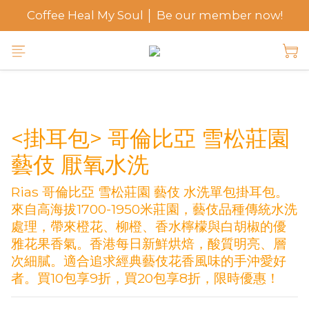
Coffee Heal My Soul │ Be our member now!
<掛耳包> 哥倫比亞 雪松莊園
藝伎 厭氧水洗
Rias 哥倫比亞 雪松莊園 藝伎 水洗單包掛耳包。
來自高海拔1700-1950米莊園，藝伎品種傳統水洗
處理，帶來橙花、柳橙、香水檸檬與白胡椒的優
雅花果香氣。香港每日新鮮烘焙，酸質明亮、層
次細膩。適合追求經典藝伎花香風味的手沖愛好
者。買10包享9折，買20包享8折，限時優惠！