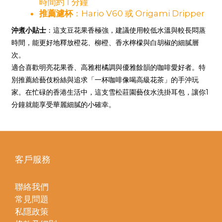
時間約 1 分鐘
推薦濾杯
：Hario V60 或 Origami Dripper
沖煮小貼士
：這支豆花果香極強，建議使用較低水溫與較長悶蒸
時間，能更好地釋放橙花、柳橙、香水檸檬與白胡椒的細膩層
次。
適合喜歡明亮花果香、高雅柑橘調與優雅餘韻的咖啡愛好者。特
別推薦給藝伎粉絲與追求「一杯咖啡像喝高級花茶」的手沖玩
家。在忙碌的香港生活中，這支雪松莊園藝伎水洗掛耳包，讓你1
分鐘就能享受華麗細膩的小確幸。
客戶服務
聯絡我們
常見問題
私隱政策