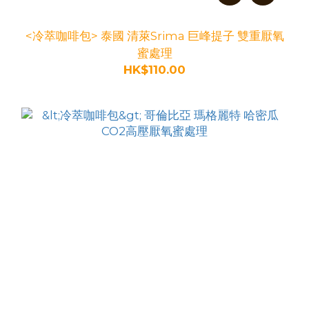
<冷萃咖啡包> 泰國 清萊Srima 巨峰提子 雙重厭氧
蜜處理
HK$110.00