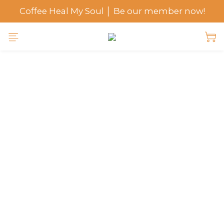
Coffee Heal My Soul │ Be our member now!