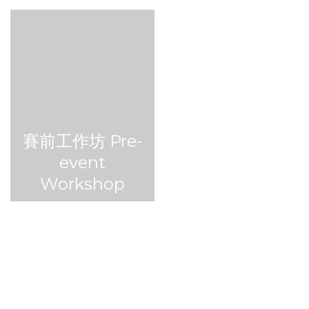
賽前工作坊 Pre-
咖啡學堂@The
event
Mills Coffee
Workshop
Academy