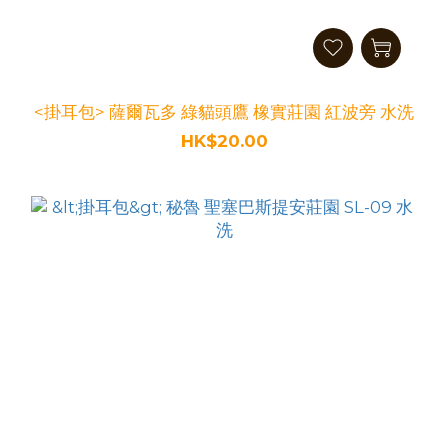
<掛耳包> 薩爾瓦多 綠貓頭鷹 橡實莊園 紅波旁 水洗
HK$20.00