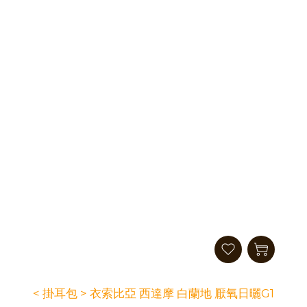
< 掛耳包 > 衣索比亞 西達摩 白蘭地 厭氧日曬G1