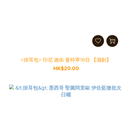
<掛耳包> 印尼 迦佑 曼特寧18目 【濕剝】
HK$20.00