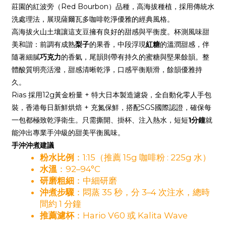
莊園的紅波旁（Red Bourbon）品種，高海拔種植，採用傳統水
洗處理法，展現薩爾瓦多咖啡乾淨優雅的經典風格。
高海拔火山土壤讓這支豆擁有良好的甜感與平衡度。杯測風味甜
美和諧：前調有成熟
梨子
的果香，中段浮現
紅糖
的溫潤甜感，伴
隨著細膩
巧克力
的香氣，尾韻則帶有持久的蜜糖與堅果餘韻。整
體酸質明亮活潑，甜感清晰乾淨，口感平衡順滑，餘韻優雅持
久。
Rias 採用12g黃金粉量 + 特大日本製造濾袋，全自動化零人手包
裝，香港每日新鮮烘焙 + 充氮保鮮，搭配SGS國際認證，確保每
一包都極致乾淨衛生。只需撕開、掛杯、注入熱水，短短
1分鐘
就
能沖出專業手沖級的甜美平衡風味。
手沖沖煮建議
粉水比例
：1:15（推薦 15g 咖啡粉 : 225g 水）
水溫
：92–94°C
研磨粗細
：中細研磨
沖煮步驟
：悶蒸 35 秒，分 3–4 次注水，總時
間約 1 分鐘
推薦濾杯
：Hario V60 或 Kalita Wave