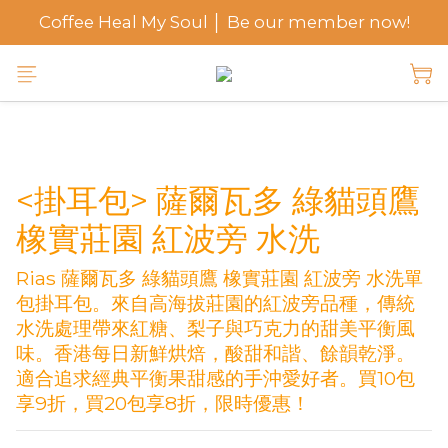
Coffee Heal My Soul │ Be our member now!
<掛耳包> 薩爾瓦多 綠貓頭鷹
橡實莊園 紅波旁 水洗
Rias 薩爾瓦多 綠貓頭鷹 橡實莊園 紅波旁 水洗單
包掛耳包。來自高海拔莊園的紅波旁品種，傳統
水洗處理帶來紅糖、梨子與巧克力的甜美平衡風
味。香港每日新鮮烘焙，酸甜和諧、餘韻乾淨。
適合追求經典平衡果甜感的手沖愛好者。買10包
享9折，買20包享8折，限時優惠！