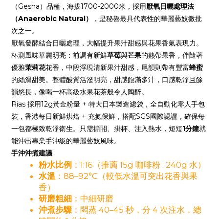
（Gesha）品種，海拔1700-2000米，採用
厭氧日曬處理法
（Anaerobic Natural）
，是秘魯最具代表性的華麗藝妓微批
次之一。
厭氧發酵結合日曬處理，大幅提升果汁甜感與花果香氣表現力。
杯測風味華麗明亮：前調有新鮮
草莓
與
芒果
的熱帶果香，伴隨著
優雅
茉莉花
花香，中段浮現清新果汁甜感，尾韻則帶有豐富
蜂蜜
的絲滑甜美。整體酸質活潑明亮，甜感飽滿多汁，口感乾淨且餘
韻悠長，像喝一杯高級水果花茶般令人陶醉。
Rias 採用12g黃金粉量 + 特大日本製造濾袋，全自動化零人手包
裝，香港每日新鮮烘焙 + 充氮保鮮，搭配SGS國際認證，確保每
一包都極致乾淨衛生。只需撕開、掛杯、注入熱水，短短
1分鐘
就
能沖出專業手沖級的華麗藝妓風味。
手沖沖煮建議
粉水比例
：1:16（推薦 15g 咖啡粉 : 240g 水）
水溫
：88–92°C（較低水溫可突出花香與果
香）
研磨粗細
：中細研磨
沖煮步驟
：悶蒸 40–45 秒，分 4 次注水，總