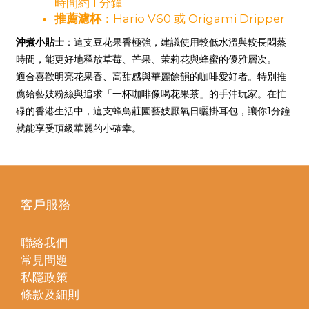
時間約 1 分鐘
推薦濾杯
：Hario V60 或 Origami Dripper
沖煮小貼士
：這支豆花果香極強，建議使用較低水溫與較長悶蒸
時間，能更好地釋放草莓、芒果、茉莉花與蜂蜜的優雅層次。
適合喜歡明亮花果香、高甜感與華麗餘韻的咖啡愛好者。特別推
薦給藝妓粉絲與追求「一杯咖啡像喝花果茶」的手沖玩家。在忙
碌的香港生活中，這支蜂鳥莊園藝妓厭氧日曬掛耳包，讓你1分鐘
就能享受頂級華麗的小確幸。
客戶服務
聯絡我們
常見問題
私隱政策
條款及細則