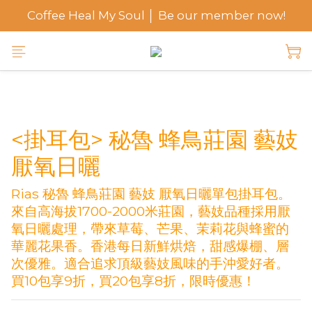
Coffee Heal My Soul │ Be our member now!
<掛耳包> 秘魯 蜂鳥莊園 藝妓
厭氧日曬
Rias 秘魯 蜂鳥莊園 藝妓 厭氧日曬單包掛耳包。
來自高海拔1700-2000米莊園，藝妓品種採用厭
氧日曬處理，帶來草莓、芒果、茉莉花與蜂蜜的
華麗花果香。香港每日新鮮烘焙，甜感爆棚、層
次優雅。適合追求頂級藝妓風味的手沖愛好者。
買10包享9折，買20包享8折，限時優惠！