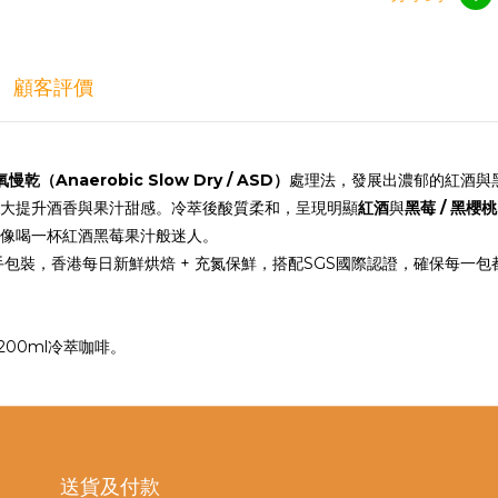
顧客評價
慢乾（Anaerobic Slow Dry / ASD）
處理法，發展出濃郁的紅酒與
大提升酒香與果汁甜感。冷萃後酸質柔和，呈現明顯
紅酒
與
黑莓 / 黑櫻桃
像喝一杯紅酒黑莓果汁般迷人。
零人手包裝，香港每日新鮮烘焙 + 充氮保鮮，搭配SGS國際認證，確保每一包
200ml冷萃咖啡。
送貨及付款