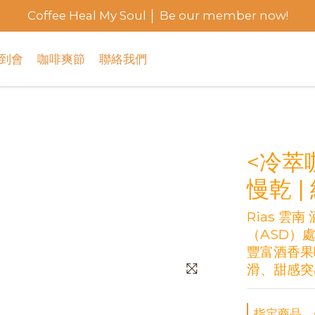
Coffee Heal My Soul │ Be our member now!
到會
咖啡爽節
聯絡我們
<冷萃
慢乾 |
Rias 
（ASD）
豐富酒香果
滑、甜感突
指定商品，☕ 