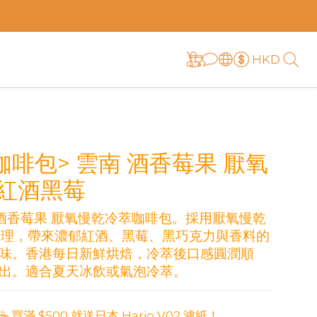
HKD
咖啡包> 雲南 酒香莓果 厭氧
 紅酒黑莓
雲南 酒香莓果 厭氧慢乾冷萃咖啡包。採用厭氧慢乾
處理，帶來濃郁紅酒、黑莓、黑巧克力與香料的
味。香港每日新鮮烘焙，冷萃後口感圓潤順
出。適合夏天冰飲或氣泡冷萃。
買滿 $500 就送日本 Hario V02 濾紙！