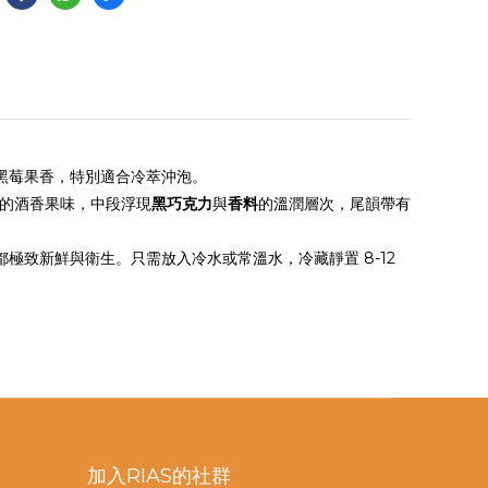
黑莓果香，特別適合冷萃沖泡。
的酒香果味，中段浮現
黑巧克力
與
香料
的溫潤層次，尾韻帶有
都極致新鮮與衛生。只需放入冷水或常溫水，冷藏靜置 8-12 
加入RIAS的社群