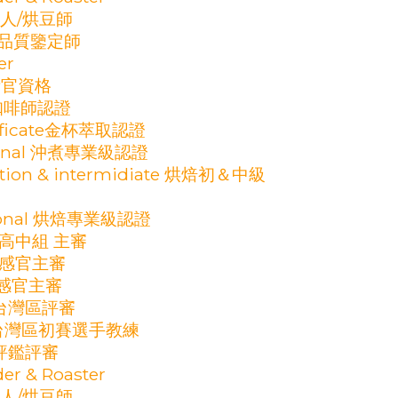
人/烘豆師
咖啡品質鑒定師
er
考官資格
際咖啡師認證
rtificate金杯萃取認證
sional 沖煮專業級認證
ation & intermidiate 烘焙初＆中級
esional 烘焙專業級認證
 高中組 主審
 感官主審
 感官主審
賽台灣區評審
煮賽台灣區初賽選手教練
質評鑑評審
er & Roaster
人/烘豆師