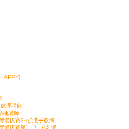
(HAPPY)
證
s 後製處理講師
咖啡品種講師
台灣選拔賽24強選手教練
台灣選拔賽第1、3、6名選