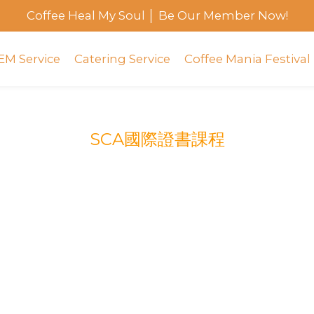
Coffee Heal My Soul │ Be Our Member Now!
EM Service
Catering Service
Coffee Mania Festival
SCA國際證書課程