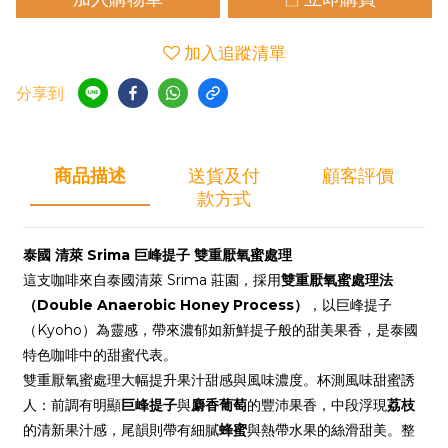
加入追蹤清單
分享到
商品描述
送貨及付
顧客評價
款方式
泰國 清萊 Srima 巨峰提子 雙重厭氧蜜處理
這支咖啡來自泰國清萊 Srima 莊園，採用
雙重厭氧蜜處理法
（Double Anaerobic Honey Process）
，以巨峰提子
（Kyoho）為靈感，帶來濃郁如新鮮提子般的甜美果香，是泰國
特色咖啡中的甜蜜代表。
雙重厭氧蜜處理大幅提升果汁甜感與風味濃度。杯測風味甜蜜誘
人：前調有明顯
巨峰提子
與
麝香葡萄
的豐沛果香，中段浮現
荔枝
的清新果汁感，尾韻則帶有細膩
蜂蜜
與熱帶水果的絲滑甜美。整