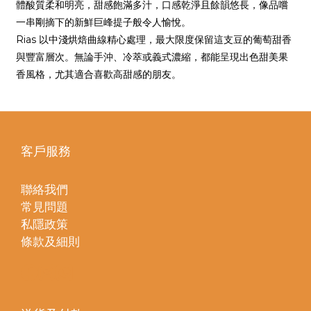
體酸質柔和明亮，甜感飽滿多汁，口感乾淨且餘韻悠長，像品嚐
一串剛摘下的新鮮巨峰提子般令人愉悅。
Rias 以中淺烘焙曲線精心處理，最大限度保留這支豆的葡萄甜香
與豐富層次。無論手沖、冷萃或義式濃縮，都能呈現出色甜美果
香風格，尤其適合喜歡高甜感的朋友。
客戶服務
聯絡我們
常見問題
私隱政策
條款及細則