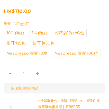
HK$110.00
重量
: 100g熟豆
100g熟豆
1Kg熟豆
冷萃袋12g x6包
掛耳包5包
掛耳包50包
Nespresso 膠囊 10粒
Nespresso 膠囊 100粒
以優惠價加購商品
<冷萃咖啡包> 泰國 清萊Srima 蜜香白桃
雙重厭氧蜜處理 | 原價$135