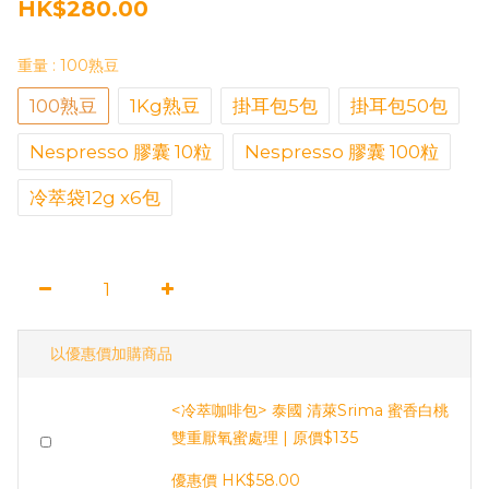
HK$280.00
重量
: 100熟豆
100熟豆
1Kg熟豆
掛耳包5包
掛耳包50包
Nespresso 膠囊 10粒
Nespresso 膠囊 100粒
冷萃袋12g x6包
以優惠價加購商品
<冷萃咖啡包> 泰國 清萊Srima 蜜香白桃
雙重厭氧蜜處理 | 原價$135
優惠價 HK$58.00