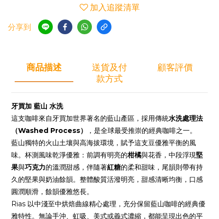
加入追蹤清單
分享到
商品描述
送貨及付
顧客評價
款方式
牙買加 藍山 水洗
這支咖啡來自牙買加世界著名的藍山產區，採用傳統
水洗處理法
（Washed Process）
，是全球最受推崇的經典咖啡之一。
藍山獨特的火山土壤與高海拔環境，賦予這支豆優雅平衡的風
味。杯測風味乾淨優雅：前調有明亮的
柑橘
與花香，中段浮現
堅
果
與
巧克力
的溫潤甜感，伴隨著
紅糖
的柔和甜味，尾韻則帶有持
久的堅果與奶油餘韻。整體酸質活潑明亮，甜感清晰均衡，口感
圓潤順滑，餘韻優雅悠長。
Rias 以中淺至中烘焙曲線精心處理，充分保留藍山咖啡的經典優
雅特性。無論手沖、虹吸、美式或義式濃縮，都能呈現出色的平