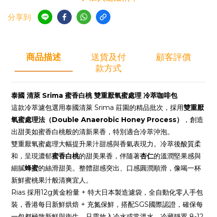
分享到
商品描述
送貨及付
顧客評價
款方式
泰國 清萊 Srima 蜜香白桃 雙重厭氧蜜處理 冷萃咖啡包
這款冷萃濾包選用泰國清萊 Srima 莊園的精品批次，採用
雙重厭
氧蜜處理法（Double Anaerobic Honey Process）
，創造
出甜美如蜜香白桃般的清新果香，特別適合冷萃沖泡。
雙重厭氧蜜處理大幅提升果汁甜感與香氣表現力。冷萃後酸質柔
和，呈現濃郁
蜜香白桃
的甜美果香，伴隨著
杏仁
的溫潤堅果感與
細膩
蜂蜜
的絲滑甜美。整體甜感突出、口感圓潤順滑，像喝一杯
新鮮蜜桃果汁般清爽宜人。
Rias 採用12g黃金粉量 + 特大日本製造濾袋，全自動化零人手包
裝，香港每日新鮮烘焙 + 充氮保鮮，搭配SGS國際認證，確保每
一包都極致新鮮與衛生。只需放入冷水或常溫水，冷藏靜置 8-12 