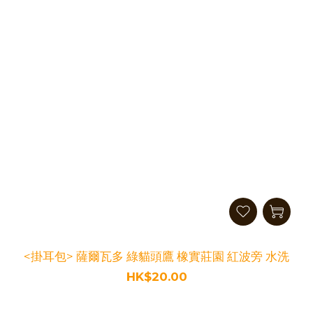
<掛耳包> 薩爾瓦多 綠貓頭鷹 橡實莊園 紅波旁 水洗
HK$20.00