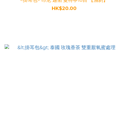
<掛耳包> 印尼 迦佑 曼特寧18目 【濕剝】
HK$20.00