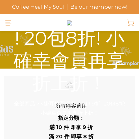
Coffee Heal My Soul │ Be our member now!
惠> 10包 9折
! 20包8折! 小
確幸會員再享
折上折！
全部商品
>
<掛耳快閃優惠> 10包 9折 ! 20包8折!
所有顧客適用
小確幸會員再享折上折！
指定分類：
滿 10 件 即享 9 折
滿 20 件 即享 8 折