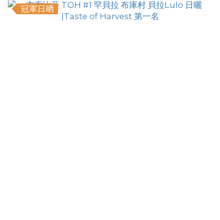
冠軍日晒
已選
0
件