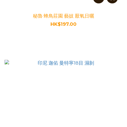
秘魯 蜂鳥莊園 藝妓 厭氧日曬
HK$197.00