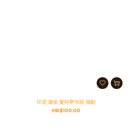
印尼 迦佑 曼特寧18目 濕剝
HK$100.00