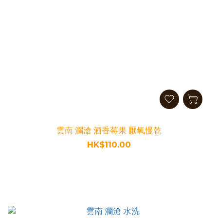
雲南 瀾滄 酒香莓果 厭氧慢乾
HK$110.00